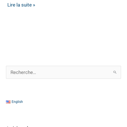
Lire la suite »
R
e
c
h
English
e
r
c